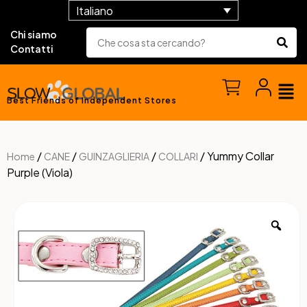
Italiano
Chi siamo
Contatti
Best Friends of Independent Stores
/
/
/
/ Yummy Collar
Home
CANE
GUINZAGLIERIA
COLLARI
Purple (Viola)