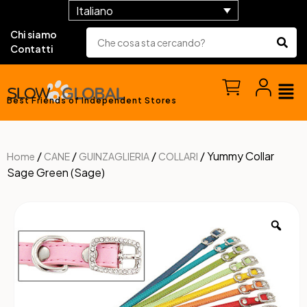
Italiano
Chi siamo
Contatti
Best Friends of Independent Stores
/
/
/
/ Yummy Collar
Home
CANE
GUINZAGLIERIA
COLLARI
Sage Green (Sage)