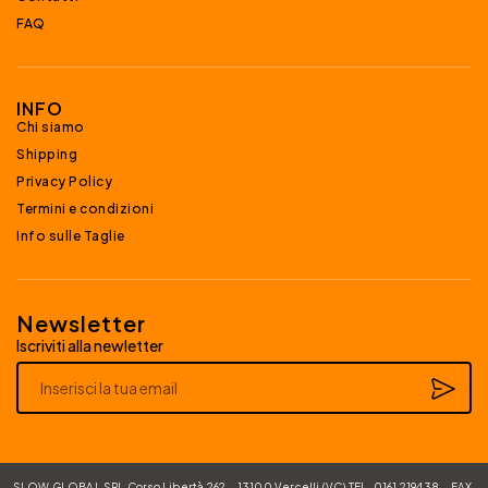
FAQ
INFO
Chi siamo
Shipping
Privacy Policy
Termini e condizioni
Info sulle Taglie
Newsletter
Iscriviti alla newletter
Alternative:
SLOW GLOBAL SRL Corso Libertà 262 – 13100 Vercelli (VC) TEL. 0161 219438 – FAX.