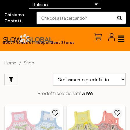
Italiano
Chi siamo
Contatti
Best Friends of Independent Stores
Home
Shop
Prodotti selezionati:
3196