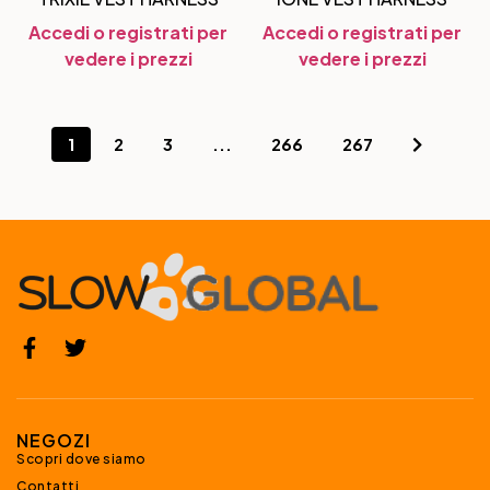
Accedi o registrati per
Accedi o registrati per
vedere i prezzi
vedere i prezzi
1
2
3
...
266
267
NEGOZI
Scopri dove siamo
Contatti