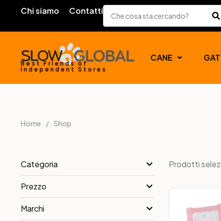
Chi siamo
Contatti
CANE
GAT
Best Friends of
Independent Stores
Home
Shop
Prodotti selez
Categoria
Prezzo
Marchi