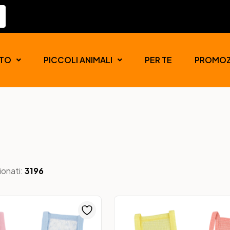
TO
PICCOLI ANIMALI
PER TE
PROMOZ
ionati:
3196