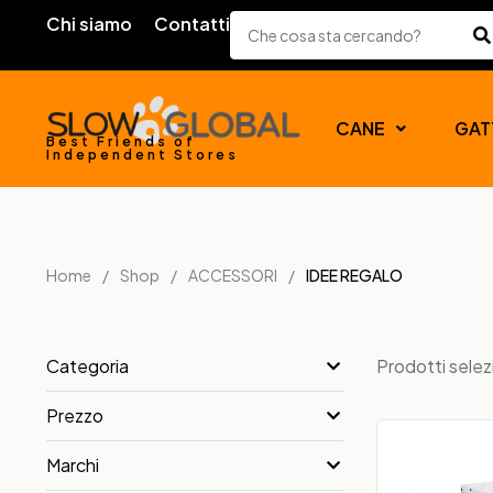
Chi siamo
Contatti
CANE
GAT
Best Friends of
Independent Stores
Home
Shop
ACCESSORI
IDEE REGALO
Prodotti selez
Categoria
Prezzo
Marchi