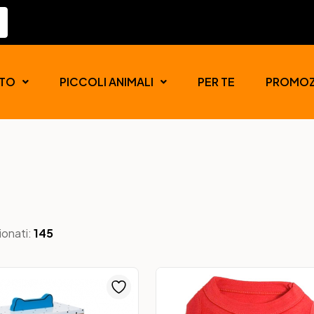
TO
PICCOLI ANIMALI
PER TE
PROMOZ
ionati:
145