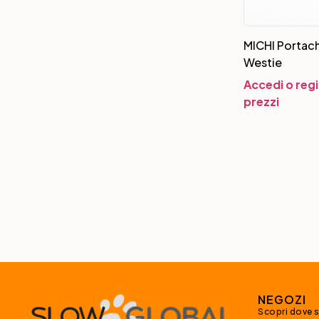
MICHI Portach
Westie
Accedi o regi
prezzi
NEGOZI
Scopri dove 