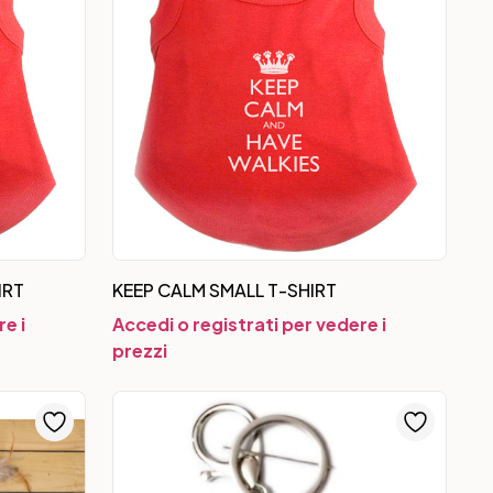
IRT
KEEP CALM SMALL T-SHIRT
e i
Accedi o registrati per vedere i
prezzi