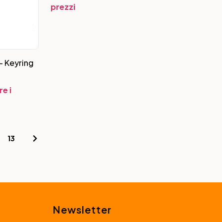
prezzi
– Keyring
e i
13
Newsletter