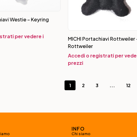
iavi Westie – Keyring
strati per vedere i
MICHI Portachiavi Rottweiler 
Rottweiler
Accedi o registrati per veder
prezzi
1
2
3
...
12
INFO
siamo
Chi siamo