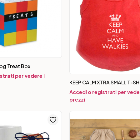
og Treat Box
strati per vedere i
KEEP CALM XTRA SMALL T-SH
Accedi o registrati per veder
prezzi