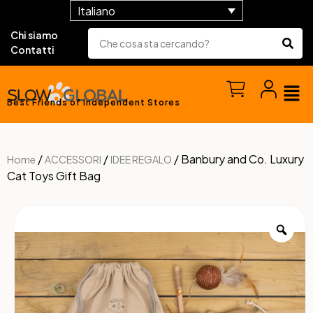
Italiano
Chi siamo
Contatti
Best Friends of Independent Stores
/
/
/ Banbury and Co. Luxury
Home
ACCESSORI
IDEE REGALO
Cat Toys Gift Bag