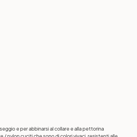
ggio e per abbinarsi al collare e alla pettorina
/ nylon cuciti che sono di colori vivaci, resistenti alle