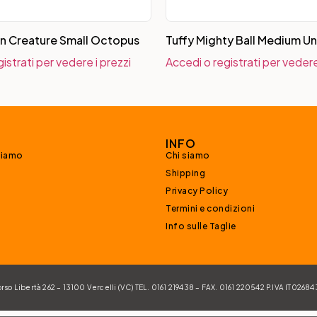
n Creature Small Octopus
Tuffy Mighty Ball Medium U
istrati per vedere i prezzi
Accedi o registrati per vedere
INFO
siamo
Chi siamo
Shipping
Privacy Policy
Termini e condizioni
Info sulle Taglie
 Libertà 262 – 13100 Vercelli (VC) TEL. 0161 219438 – FAX. 0161 220542 P.IVA IT026