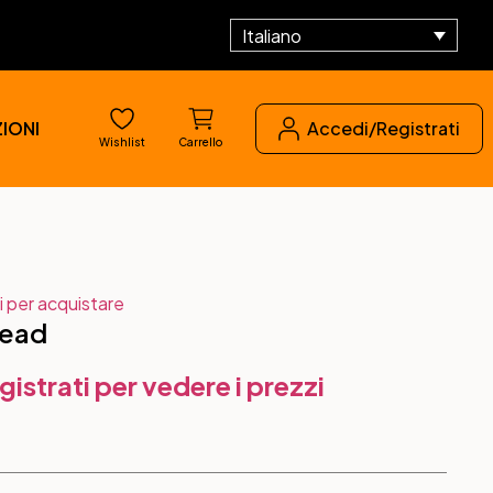
Italiano
IONI
Accedi/Registrati
Wishlist
Carrello
i per acquistare
Lead
gistrati per vedere i prezzi