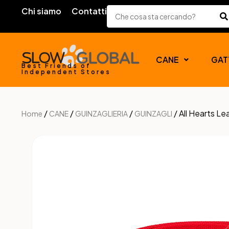
Chi siamo
Contatti
CANE
GAT
Best Friends of
Independent Stores
/
/
/
/ All Hearts Le
Home
CANE
GUINZAGLIERIA
GUINZAGLI