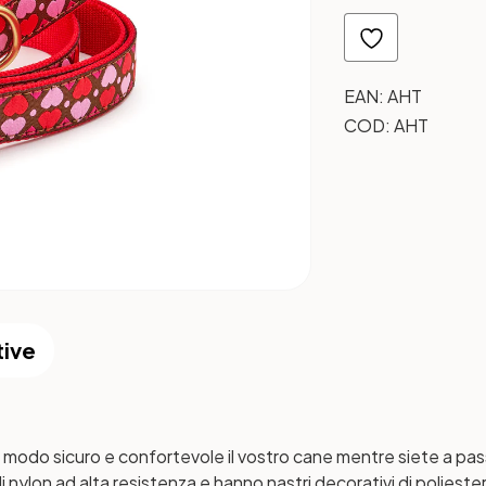
EAN:
AHT
COD:
AHT
tive
 modo sicuro e confortevole il vostro cane mentre siete a passe
nylon ad alta resistenza e hanno nastri decorativi di poliestere 