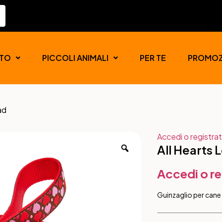
TO
PICCOLI ANIMALI
PER TE
PROMOZ
ad
Accedi o registrat
All Hearts 
Accedi o re
Guinzaglio per cane