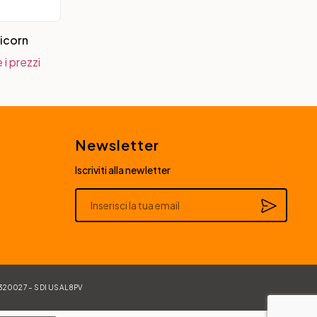
nicorn
 i prezzi
Newsletter
Iscriviti alla newletter
Alternative:
84320027 – SDI USAL8PV