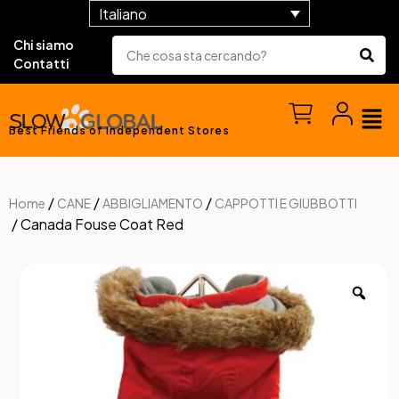
Italiano
Chi siamo
Contatti
Best Friends of Independent Stores
/
/
/
Home
CANE
ABBIGLIAMENTO
CAPPOTTI E GIUBBOTTI
/ Canada Fouse Coat Red