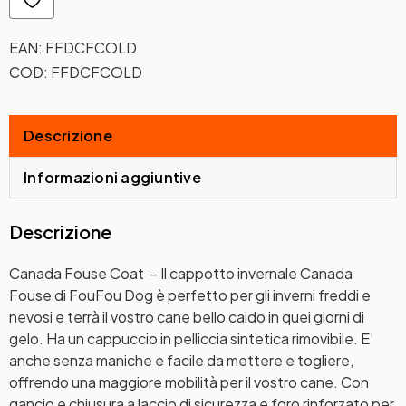
EAN:
FFDCFCOLD
COD:
FFDCFCOLD
Descrizione
Informazioni aggiuntive
Descrizione
Canada Fouse Coat – Il cappotto invernale Canada
Fouse di FouFou Dog è perfetto per gli inverni freddi e
nevosi e terrà il vostro cane bello caldo in quei giorni di
gelo. Ha un cappuccio in pelliccia sintetica rimovibile. E’
anche senza maniche e facile da mettere e togliere,
offrendo una maggiore mobilità per il vostro cane. Con
gancio e chiusura a laccio di sicurezza e foro rinforzato per