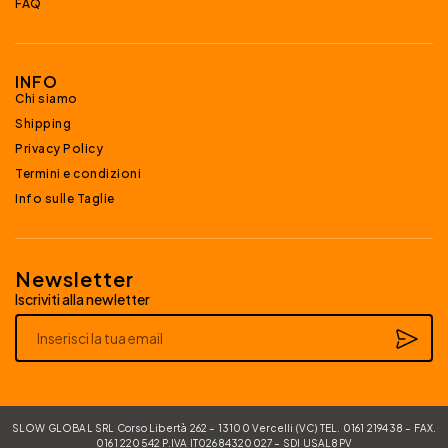
FAQ
INFO
Chi siamo
Shipping
Privacy Policy
Termini e condizioni
Info sulle Taglie
Newsletter
Iscriviti alla newletter
Alternative:
SLOW GLOBAL SRL Corso Libertà 262 – 13100 Vercelli (VC) TEL. 0161 219438 – FAX.
0161 220542 P.IVA IT02684320027 – SDI USAL8PV