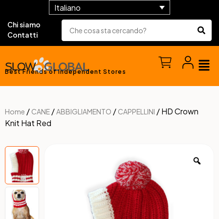
Italiano
Chi siamo
Contatti
Best Friends of Independent Stores
/
/
/
/ HD Crown
Home
CANE
ABBIGLIAMENTO
CAPPELLINI
Knit Hat Red