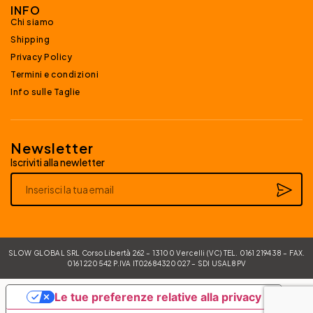
INFO
Chi siamo
Shipping
Privacy Policy
Termini e condizioni
Info sulle Taglie
Newsletter
Iscriviti alla newletter
Alternative:
SLOW GLOBAL SRL Corso Libertà 262 – 13100 Vercelli (VC) TEL. 0161 219438 – FAX.
0161 220542 P.IVA IT02684320027 – SDI USAL8PV
Le tue preferenze relative alla privacy