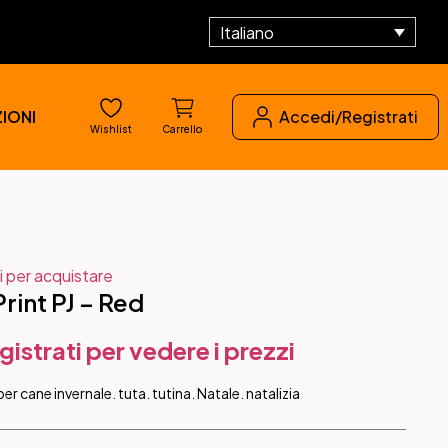
Italiano
IONI
Accedi/Registrati
Wishlist
Carrello
i per acquistare
int PJ – Red
gistrati per vedere i prezzi
r cane invernale. tuta. tutina. Natale. natalizia