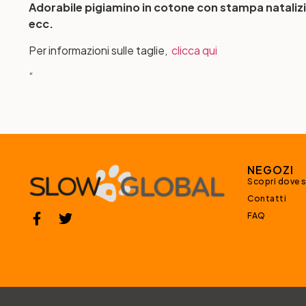
Adorabile pigiamino in cotone con stampa natalizia
ecc.
Per informazioni sulle taglie,
clicca qui
“
NEGOZI
Scopri dove 
Contatti
FAQ