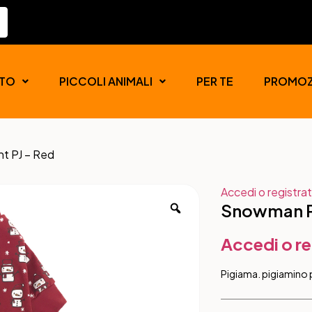
TO
PICCOLI ANIMALI
PER TE
PROMOZ
t PJ – Red
Accedi o registrat
Snowman Pr
Accedi o re
Pigiama. pigiamino pe