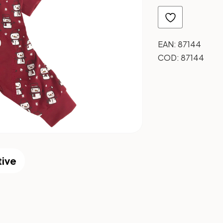
EAN:
87144
COD:
87144
tive