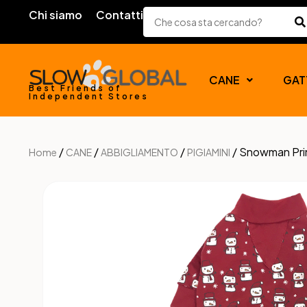
Chi siamo
Contatti
CANE
GAT
Best Friends of
Independent Stores
/
/
/
/ Snowman Prin
Home
CANE
ABBIGLIAMENTO
PIGIAMINI