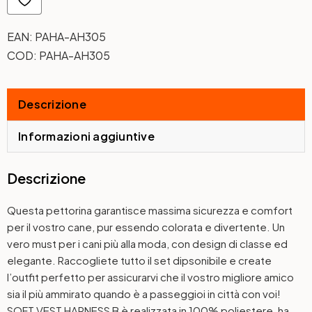
EAN:
PAHA-AH305
COD:
PAHA-AH305
Descrizione
Informazioni aggiuntive
Descrizione
Questa pettorina garantisce massima sicurezza e comfort
per il vostro cane, pur essendo colorata e divertente. Un
vero must per i cani più alla moda, con design di classe ed
elegante. Raccogliete tutto il set dipsonibile e create
l’outfit perfetto per assicurarvi che il vostro migliore amico
sia il più ammirato quando è a passeggioi in città con voi!
SOFT VEST HARNESS B è realizzata in 100% poliestere, ha