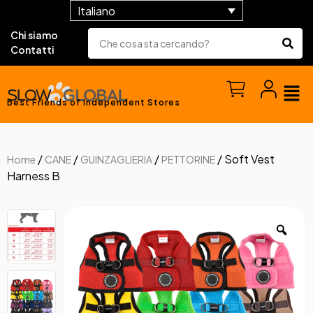
Italiano
Chi siamo
Contatti
Best Friends of Independent Stores
/
/
/
/ Soft Vest
Home
CANE
GUINZAGLIERIA
PETTORINE
Harness B