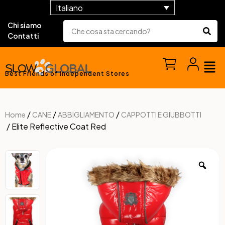
Italiano
Chi siamo
Contatti
Best Friends of Independent Stores
/
/
/
Home
CANE
ABBIGLIAMENTO
CAPPOTTI E GIUBBOTTI
/ Elite Reflective Coat Red