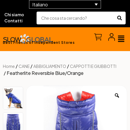
Italiano
Chi siamo
Contatti
Best Friends of Independent Stores
/
/
/
Home
CANE
ABBIGLIAMENTO
CAPPOTTI E GIUBBOTTI
/ Featherlite Reversible Blue/Orange