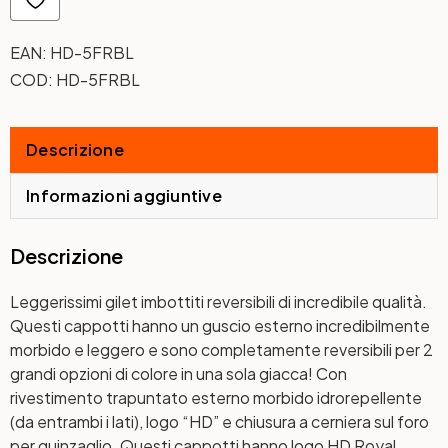
EAN:
HD-5FRBL
COD:
HD-5FRBL
Descrizione
Informazioni aggiuntive
Descrizione
Leggerissimi gilet imbottiti reversibili di incredibile qualità.
Questi cappotti hanno un guscio esterno incredibilmente
morbido e leggero e sono completamente reversibili per 2
grandi opzioni di colore in una sola giacca! Con
rivestimento trapuntato esterno morbido idrorepellente
(da entrambi i lati), logo “HD” e chiusura a cerniera sul foro
per guinzaglio. Questi cappotti hanno logo HD Royal