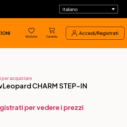
Italiano
IONI
Accedi/Registrati
Wishlist
Carrello
i per acquistare
wLeopard CHARM STEP-IN
gistrati per vedere i prezzi