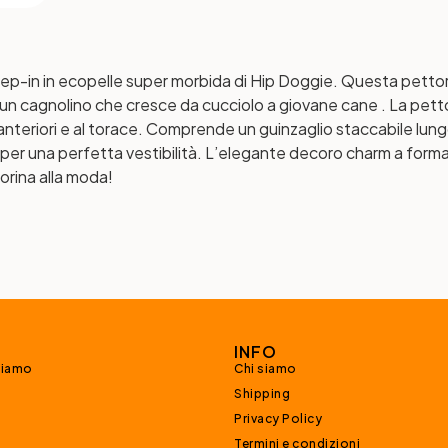
-in in ecopelle super morbida di Hip Doggie. Questa pettor
a un cagnolino che cresce da cucciolo a giovane cane . La pett
nteriori e al torace. Comprende un guinzaglio staccabile lungo 
e per una perfetta vestibilità. L’elegante decoro charm a form
torina alla moda!
INFO
siamo
Chi siamo
Shipping
Privacy Policy
Termini e condizioni