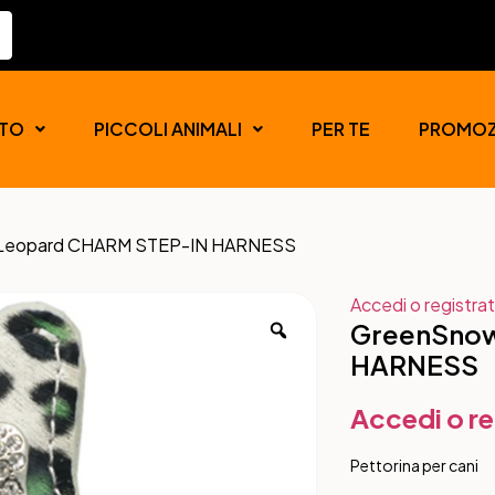
TO
PICCOLI ANIMALI
PER TE
PROMOZ
Leopard CHARM STEP-IN HARNESS
Accedi o registrat
GreenSno
HARNESS
Accedi o re
Pettorina per cani