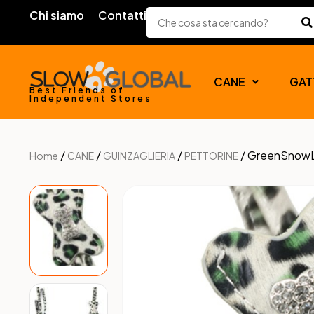
Chi siamo
Contatti
CANE
GAT
Best Friends of
Independent Stores
/
/
/
/ GreenSnow
Home
CANE
GUINZAGLIERIA
PETTORINE